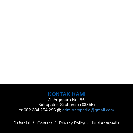
KONTAK KAMI
Jl. Argopuro No. 86
Kabupaten Situbondo (68355)
☎️ 082 334 254 296
📩
adm.antapedia@gmail.com
Daftar Isi
Contact
Privacy Policy
Ikuti Antapedia