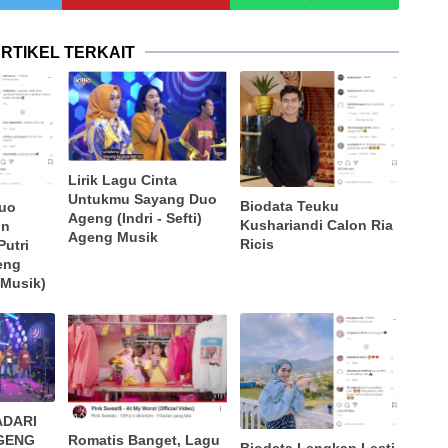
RTIKEL TERKAIT
Lirik Lagu Cinta
Untukmu Sayang Duo
Biodata Teuku
Duo
Ageng (Indri - Sefti)
Kushariandi Calon Ria
un
Ageng Musik
Ricis
Putri
eng
 Musik)
DADARI
AGENG
Romatis Banget, Lagu