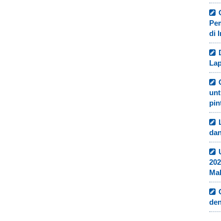
Pe
di 
Lap
unt
pin
dan
202
Ma
de