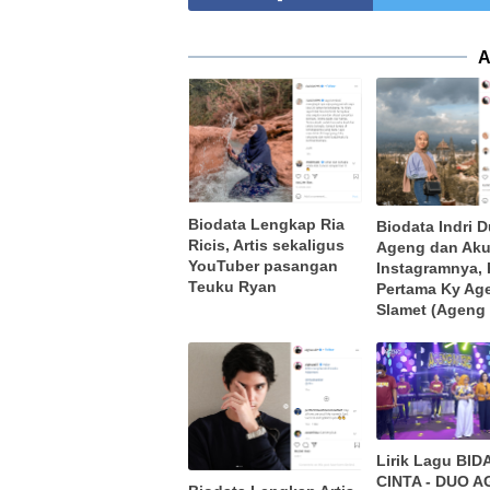
A
Biodata Lengkap Ria
Biodata Indri 
Ricis, Artis sekaligus
Ageng dan Ak
YouTuber pasangan
Instagramnya, 
Teuku Ryan
Pertama Ky Ag
Slamet (Ageng
Lirik Lagu BI
CINTA - DUO 