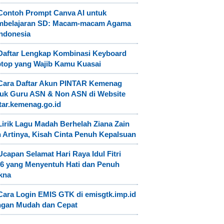
Contoh Prompt Canva AI untuk
mbelajaran SD: Macam-macam Agama
Indonesia
Daftar Lengkap Kombinasi Keyboard
top yang Wajib Kamu Kuasai
Cara Daftar Akun PINTAR Kemenag
uk Guru ASN & Non ASN di Website
tar.kemenag.go.id
Lirik Lagu Madah Berhelah Ziana Zain
 Artinya, Kisah Cinta Penuh Kepalsuan
Ucapan Selamat Hari Raya Idul Fitri
6 yang Menyentuh Hati dan Penuh
kna
Cara Login EMIS GTK di emisgtk.imp.id
ngan Mudah dan Cepat