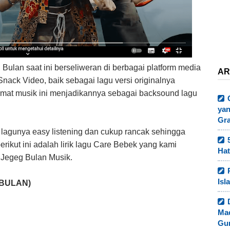
ulan saat ini berseliweran di berbagai platform media
AR
nack Video, baik sebagai lagu versi originalnya
mat musik ini menjadikannya sebagai backsound lagu
yan
Gr
 lagunya easy listening dan cukup rancak sehingga
erikut ini adalah lirik lagu Care Bebek yang kami
Hat
a Jegeg Bulan Musik.
Isl
 BULAN)
Ma
Gur