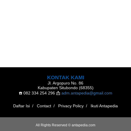
KONTAK KAMI
Jl. Argopuro No. 86
Kabupaten Situbondo (68355)
☎️ 082 334 254 296
📩
adm.antapedia@gmail.com
Daftar Isi
Contact
Privacy Policy
Ikuti Antapedia
All Rights Reserved ©
antapedia.com