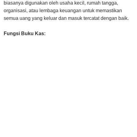
biasanya digunakan oleh usaha kecil, rumah tangga,
organisasi, atau lembaga keuangan untuk memastikan
semua uang yang keluar dan masuk tercatat dengan baik.
Fungsi Buku Kas: