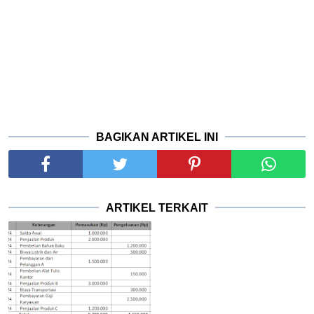
BAGIKAN ARTIKEL INI
ARTIKEL TERKAIT