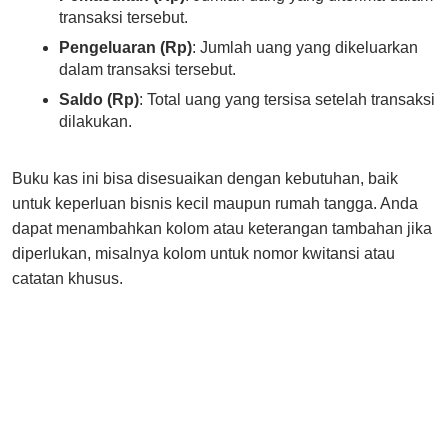
transaksi tersebut.
Pengeluaran (Rp)
: Jumlah uang yang dikeluarkan
dalam transaksi tersebut.
Saldo (Rp)
: Total uang yang tersisa setelah transaksi
dilakukan.
Buku kas ini bisa disesuaikan dengan kebutuhan, baik
untuk keperluan bisnis kecil maupun rumah tangga. Anda
dapat menambahkan kolom atau keterangan tambahan jika
diperlukan, misalnya kolom untuk nomor kwitansi atau
catatan khusus.