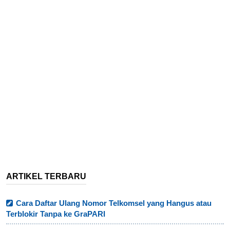
ARTIKEL TERBARU
Cara Daftar Ulang Nomor Telkomsel yang Hangus atau
Terblokir Tanpa ke GraPARI