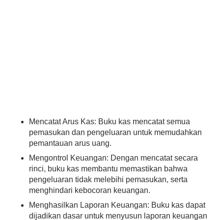
Mencatat Arus Kas: Buku kas mencatat semua
pemasukan dan pengeluaran untuk memudahkan
pemantauan arus uang.
Mengontrol Keuangan: Dengan mencatat secara
rinci, buku kas membantu memastikan bahwa
pengeluaran tidak melebihi pemasukan, serta
menghindari kebocoran keuangan.
Menghasilkan Laporan Keuangan: Buku kas dapat
dijadikan dasar untuk menyusun laporan keuangan