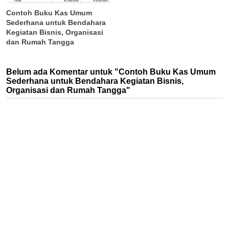
Contoh Buku Kas Umum
Sederhana untuk Bendahara
Kegiatan Bisnis, Organisasi
dan Rumah Tangga
Belum ada Komentar untuk "Contoh Buku Kas Umum
Sederhana untuk Bendahara Kegiatan Bisnis,
Organisasi dan Rumah Tangga"