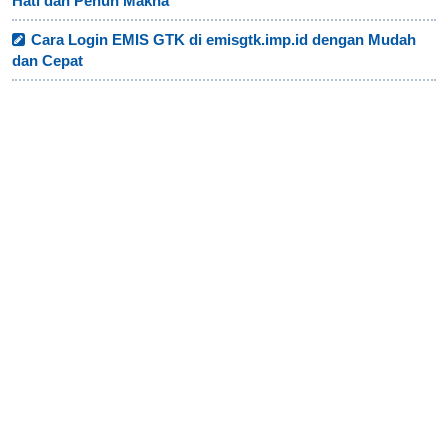
Hati dan Penuh Makna
Cara Login EMIS GTK di emisgtk.imp.id dengan Mudah
dan Cepat