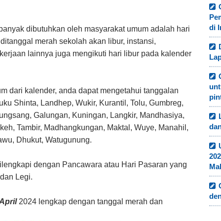
Pe
di 
g banyak dibutuhkan oleh masyarakat umum adalah hari
itanggal merah sekolah akan libur, instansi,
erjaan lainnya juga mengikuti hari libur pada kalender
Lap
unt
m dari kalender, anda dapat mengetahui tanggalan
pin
u Shinta, Landhep, Wukir, Kurantil, Tolu, Gumbreg,
Sungsang, Galungan, Kuningan, Langkir, Mandhasiya,
dan
keh, Tambir, Madhangkungan, Maktal, Wuye, Manahil,
awu, Dhukut, Watugunung.
202
ga dilengkapi dengan Pancawara atau Hari Pasaran yang
Ma
 dan Legi.
de
April
2024 lengkap dengan tanggal merah dan