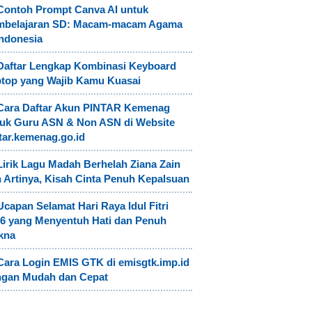
Contoh Prompt Canva AI untuk
mbelajaran SD: Macam-macam Agama
Indonesia
Daftar Lengkap Kombinasi Keyboard
top yang Wajib Kamu Kuasai
Cara Daftar Akun PINTAR Kemenag
uk Guru ASN & Non ASN di Website
tar.kemenag.go.id
Lirik Lagu Madah Berhelah Ziana Zain
 Artinya, Kisah Cinta Penuh Kepalsuan
Ucapan Selamat Hari Raya Idul Fitri
6 yang Menyentuh Hati dan Penuh
kna
Cara Login EMIS GTK di emisgtk.imp.id
ngan Mudah dan Cepat