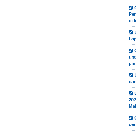
Pe
di 
Lap
unt
pin
dan
202
Ma
de