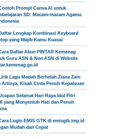
Contoh Prompt Canva AI untuk
mbelajaran SD: Macam-macam Agama
Indonesia
Daftar Lengkap Kombinasi Keyboard
top yang Wajib Kamu Kuasai
Cara Daftar Akun PINTAR Kemenag
uk Guru ASN & Non ASN di Website
tar.kemenag.go.id
Lirik Lagu Madah Berhelah Ziana Zain
 Artinya, Kisah Cinta Penuh Kepalsuan
Ucapan Selamat Hari Raya Idul Fitri
6 yang Menyentuh Hati dan Penuh
kna
Cara Login EMIS GTK di emisgtk.imp.id
ngan Mudah dan Cepat