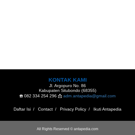
KONTAK KAMI
Jl. Argopuro No. 86
Kabupaten Situbondo (68355)
☎️ 082 334 254 296
📩
adm.antapedia@gmail.com
Daftar Isi
Contact
Privacy Policy
Ikuti Antapedia
All Rights Reserved ©
antapedia.com