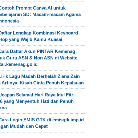
Contoh Prompt Canva AI untuk
mbelajaran SD: Macam-macam Agama
Indonesia
Daftar Lengkap Kombinasi Keyboard
top yang Wajib Kamu Kuasai
Cara Daftar Akun PINTAR Kemenag
uk Guru ASN & Non ASN di Website
tar.kemenag.go.id
Lirik Lagu Madah Berhelah Ziana Zain
 Artinya, Kisah Cinta Penuh Kepalsuan
Ucapan Selamat Hari Raya Idul Fitri
6 yang Menyentuh Hati dan Penuh
kna
Cara Login EMIS GTK di emisgtk.imp.id
ngan Mudah dan Cepat