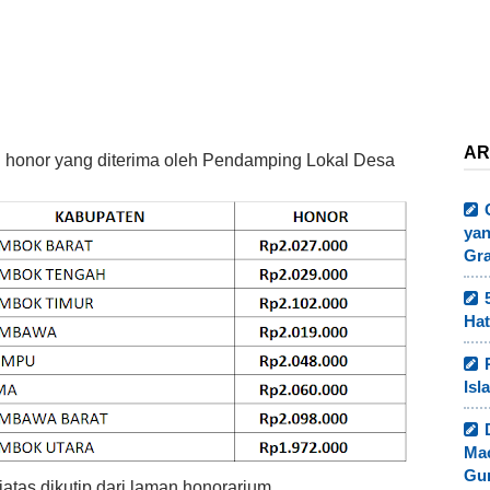
AR
an honor yang diterima oleh Pendamping Lokal Desa
yan
Gr
Hat
Isl
Ma
Gur
iatas dikutip dari laman honorarium