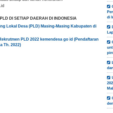
.id
Pe
di 
LD DI SETIAP DAERAH DI INDONESIA
ng Lokal Desa (PLD) Masing-Masing Kabupaten di
Lap
 Rekrutmen PLD 2022 kemendesa go id (Pendaftaran
a Th. 2022)
unt
pin
dan
202
Ma
de