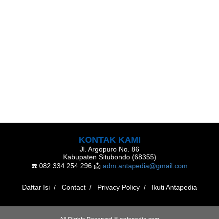
KONTAK KAMI
Jl. Argopuro No. 86
Kabupaten Situbondo (68355)
☎️ 082 334 254 296
📩
adm.antapedia@gmail.com
Daftar Isi
Contact
Privacy Policy
Ikuti Antapedia