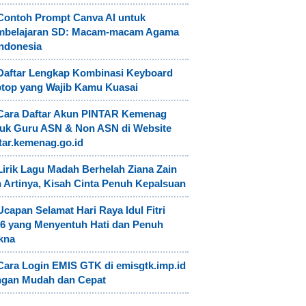
Contoh Prompt Canva AI untuk
mbelajaran SD: Macam-macam Agama
Indonesia
Daftar Lengkap Kombinasi Keyboard
top yang Wajib Kamu Kuasai
Cara Daftar Akun PINTAR Kemenag
uk Guru ASN & Non ASN di Website
tar.kemenag.go.id
Lirik Lagu Madah Berhelah Ziana Zain
 Artinya, Kisah Cinta Penuh Kepalsuan
Ucapan Selamat Hari Raya Idul Fitri
6 yang Menyentuh Hati dan Penuh
kna
Cara Login EMIS GTK di emisgtk.imp.id
ngan Mudah dan Cepat