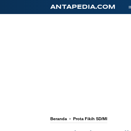
-->
ANTAPEDIA.COM
Beranda
›
Prota Fikih SD/MI