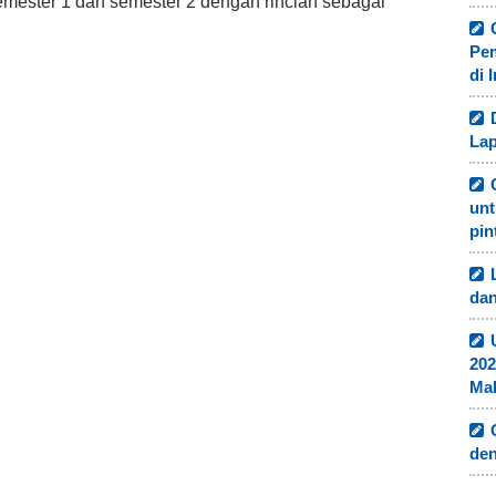
semester 1 dan semester 2 dengan rincian sebagai
Pe
di 
Lap
unt
pin
dan
202
Ma
de