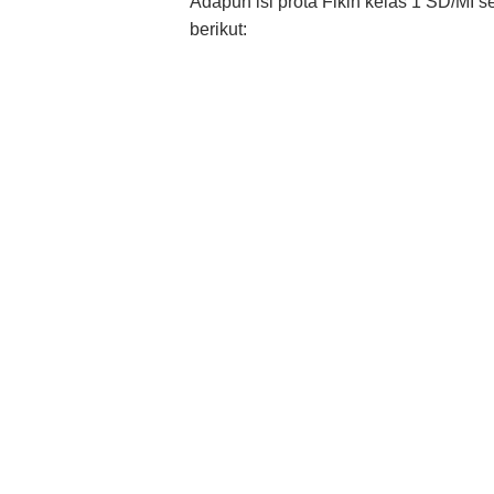
Adapun isi prota Fikih kelas 1 SD/MI 
berikut: