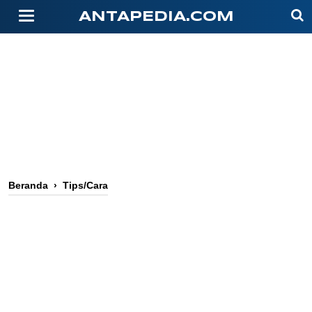
-->
ANTAPEDIA.COM
Beranda
›
Tips/Cara