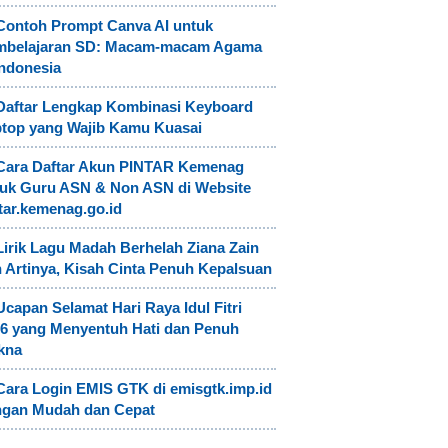
Contoh Prompt Canva AI untuk
mbelajaran SD: Macam-macam Agama
Indonesia
Daftar Lengkap Kombinasi Keyboard
top yang Wajib Kamu Kuasai
Cara Daftar Akun PINTAR Kemenag
uk Guru ASN & Non ASN di Website
tar.kemenag.go.id
Lirik Lagu Madah Berhelah Ziana Zain
 Artinya, Kisah Cinta Penuh Kepalsuan
Ucapan Selamat Hari Raya Idul Fitri
6 yang Menyentuh Hati dan Penuh
kna
Cara Login EMIS GTK di emisgtk.imp.id
ngan Mudah dan Cepat