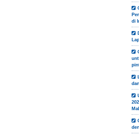
Pe
di 
Lap
unt
pin
dan
202
Ma
de