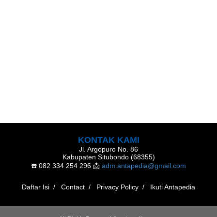
KONTAK KAMI
Jl. Argopuro No. 86
Kabupaten Situbondo (68355)
☎️ 082 334 254 296
📩
adm.antapedia@gmail.com
Daftar Isi
Contact
Privacy Policy
Ikuti Antapedia