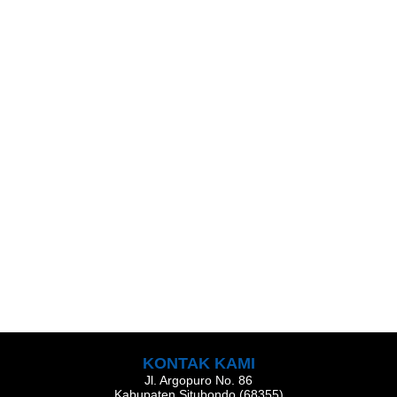
KONTAK KAMI
Jl. Argopuro No. 86
Kabupaten Situbondo (68355)