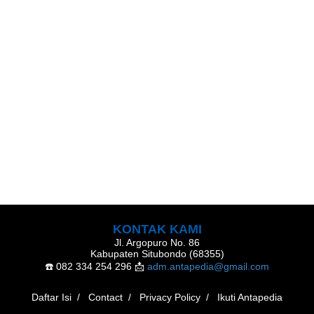
KONTAK KAMI
Jl. Argopuro No. 86
Kabupaten Situbondo (68355)
☎️ 082 334 254 296
📩
adm.antapedia@gmail.com
Daftar Isi
Contact
Privacy Policy
Ikuti Antapedia