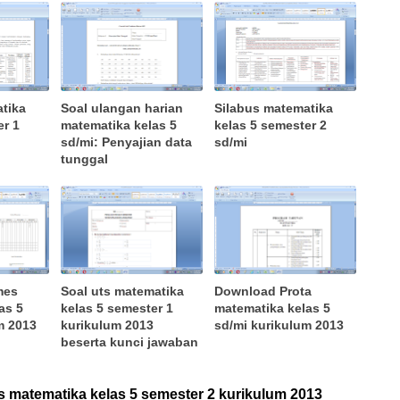
tika
Soal ulangan harian
Silabus matematika
er 1
matematika kelas 5
kelas 5 semester 2
sd/mi: Penyajian data
sd/mi
tunggal
mes
Soal uts matematika
Download Prota
as 5
kelas 5 semester 1
matematika kelas 5
m 2013
kurikulum 2013
sd/mi kurikulum 2013
beserta kunci jawaban
 matematika kelas 5 semester 2 kurikulum 2013