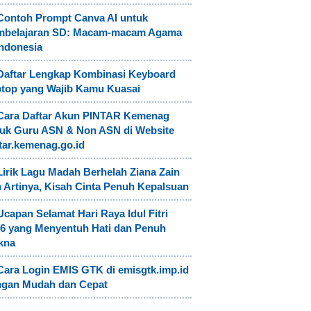
Contoh Prompt Canva AI untuk
mbelajaran SD: Macam-macam Agama
Indonesia
Daftar Lengkap Kombinasi Keyboard
top yang Wajib Kamu Kuasai
Cara Daftar Akun PINTAR Kemenag
uk Guru ASN & Non ASN di Website
tar.kemenag.go.id
Lirik Lagu Madah Berhelah Ziana Zain
 Artinya, Kisah Cinta Penuh Kepalsuan
Ucapan Selamat Hari Raya Idul Fitri
6 yang Menyentuh Hati dan Penuh
kna
Cara Login EMIS GTK di emisgtk.imp.id
ngan Mudah dan Cepat