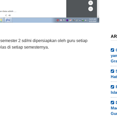
AR
semester 2 sd/mi dipersiapkan oleh guru setiap
las di setiap semesternya.
yan
Gr
Hat
Isl
Ma
Gur