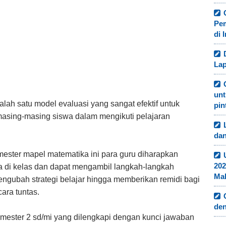
Pe
di 
Lap
unt
lah satu model evaluasi yang sangat efektif untuk
pin
asing-masing siswa dalam mengikuti pelajaran
dan
ester mapel matematika ini para guru diharapkan
202
 di kelas dan dapat mengambil langkah-langkah
Ma
gubah strategi belajar hingga memberikan remidi bagi
ara tuntas.
de
emester 2 sd/mi yang dilengkapi dengan kunci jawaban