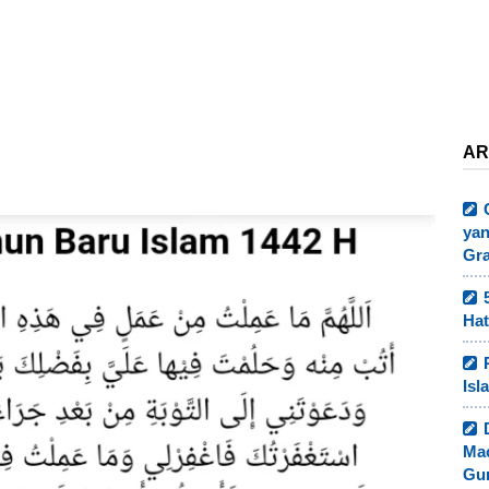
AR
yan
Gr
Hat
Isl
Ma
Gur