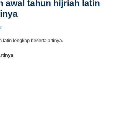
 awal tahun hijriah latin
tinya
r
 latin lengkap beserta artinya.
rtinya