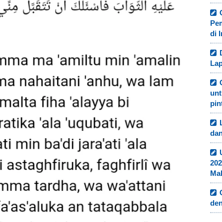
Pe
di 
Lap
unt
pin
dan
202
Ma
de