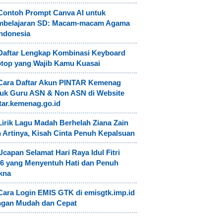
Contoh Prompt Canva AI untuk
mbelajaran SD: Macam-macam Agama
Indonesia
Daftar Lengkap Kombinasi Keyboard
top yang Wajib Kamu Kuasai
Cara Daftar Akun PINTAR Kemenag
uk Guru ASN & Non ASN di Website
tar.kemenag.go.id
Lirik Lagu Madah Berhelah Ziana Zain
 Artinya, Kisah Cinta Penuh Kepalsuan
Ucapan Selamat Hari Raya Idul Fitri
6 yang Menyentuh Hati dan Penuh
kna
Cara Login EMIS GTK di emisgtk.imp.id
ngan Mudah dan Cepat